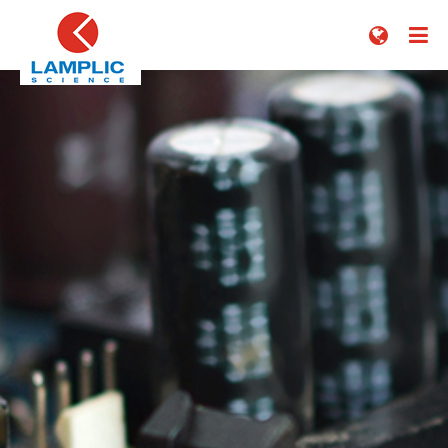


