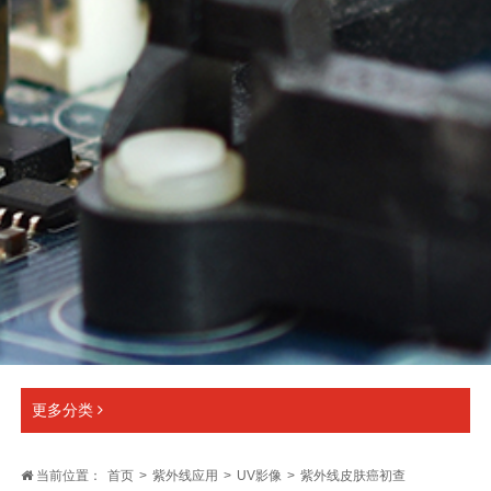
更多分类
当前位置：
首页
>
紫外线应用
>
UV影像
>
紫外线皮肤癌初查