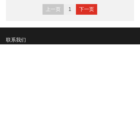
上一页
1
下一页
联系我们
地址：深圳南山区西丽南岗第一工业区7栋5楼
电话：
18576644911
传真：
E-mail：
info@szlamplic.com
网址：www.szlamplic.com